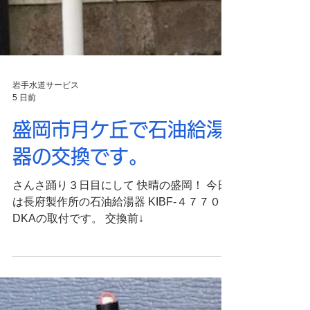
岩手水道サービス
5 日前
盛岡市月ケ丘で石油給湯
器の交換です。
さんさ踊り３日目にして 快晴の盛岡！ 今日
は長府製作所の石油給湯器 KIBF-４７７０