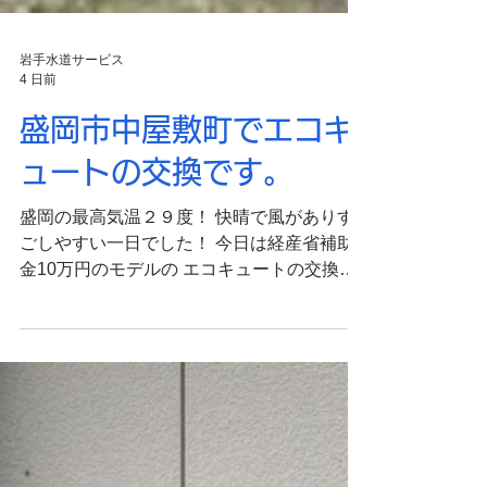
岩手水道サービス
4 日前
盛岡市中屋敷町でエコキ
ュートの交換です。
盛岡の最高気温２９度！ 快晴で風がありす
ごしやすい一日でした！ 今日は経産省補助
金10万円のモデルの エコキュートの交換で
す。 交換前↓