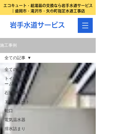
エコキュート・給湯器の交換なら岩手水道サービス
｜盛岡市・滝沢市・矢巾町指定水道工事店
岩手水道サービス
施工事例
全ての記事
全ての記事
トイレリフォ
ーム
石油給湯器
エコキュート
蛇口
電気温水器
排水詰まり