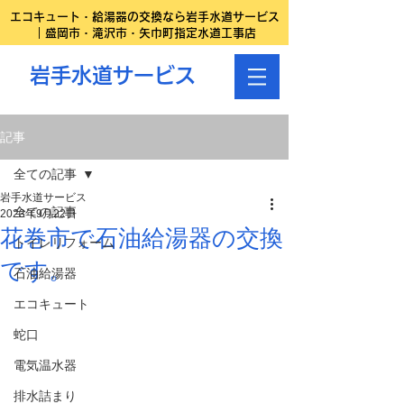
エコキュート・給湯器の交換なら岩手水道サービス
｜盛岡市・滝沢市・矢巾町指定水道工事店
岩手水道サービス
記事
全ての記事
岩手水道サービス
全ての記事
2023年9月22日
花巻市で石油給湯器の交換
トイレリフォーム
です。
石油給湯器
エコキュート
蛇口
電気温水器
排水詰まり