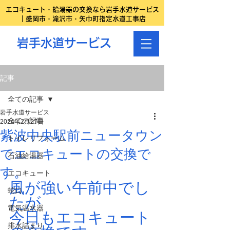
エコキュート・給湯器の交換なら岩手水道サービス
｜盛岡市・滝沢市・矢巾町指定水道工事店
岩手水道サービス
記事
全ての記事
岩手水道サービス
全ての記事
2024年2月27日
紫波中央駅前ニュータウン
トイレリフォーム
でエコキュートの交換で
石油給湯器
す。
エコキュート
風が強い午前中でし
蛇口
たが
電気温水器
今日もエコキュート
排水詰まり