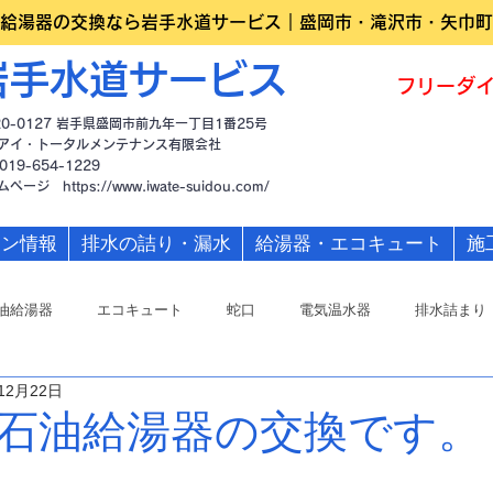
給湯器の交換なら岩手水道サービス｜盛岡市・滝沢市・矢巾町
岩手水道サービス
フリーダイ
20-0127 岩手県盛岡市前九年一丁目1番25号
アイ・トータルメンテナンス有限会社
019-654-1229
ームページ
https://www.iwate-suidou.com/
ーン情報
排水の詰り・漏水
給湯器・エコキュート
施
油給湯器
エコキュート
蛇口
電気温水器
排水詰まり
12月22日
石油給湯器の交換です。