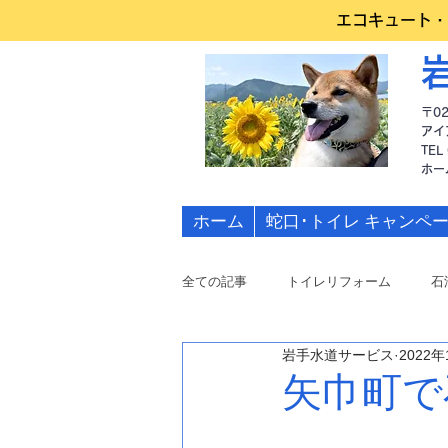
エコキュート・
〒0
アイ
TEL
​ホ
ホーム
蛇口･トイレ キャンペ
全ての記事
トイレリフォーム
石
岩手水道サービス
2022年
水道修理
矢巾町で