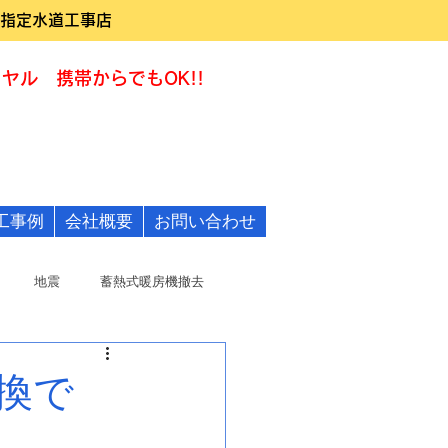
指定水道工事店
ヤル 携帯からでもOK!!
0120-322455
工事例
会社概要
お問い合わせ
地震
蓄熱式暖房機撤去
換で