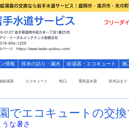
給湯器の交換なら岩手水道サービス｜盛岡市・滝沢市・矢巾町
岩手水道サービス
フリーダイ
20-0127 岩手県盛岡市前九年一丁目1番25号
アイ・トータルメンテナンス有限会社
019-654-1229
ームページ
https://www.iwate-suidou.com/
ーン情報
排水の詰り・漏水
給湯器・エコキュート
施
油給湯器
エコキュート
蛇口
電気温水器
排水詰まり
園でエコキュートの交換
ような暑さ