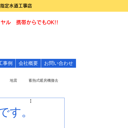
指定水道工事店
ヤル 携帯からでもOK!!
0120-322455
工事例
会社概要
お問い合わせ
地震
蓄熱式暖房機撤去
です。