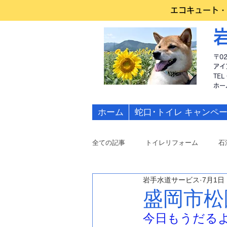
エコキュート・
〒0
アイ
TEL
​ホ
ホーム
蛇口･トイレ キャンペ
全ての記事
トイレリフォーム
石
岩手水道サービス
7月1日
水道修理
盛岡市松
今日もうだる