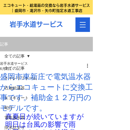
エコキュート・給湯器の交換なら岩手水道サービス
｜盛岡市・滝沢市・矢巾町指定水道工事店
岩手水道サービス
記事
全ての記事
岩手水道サービス
全ての記事
6月2日
盛岡市東新庄で電気温水器
トイレリフォーム
からエコキュートに交換工
石油給湯器
事です。補助金１２万円の
エコキュート
モデルです。
蛇口
真夏日が続いていますが
電気温水器
明日は台風の影響で雨
排水詰まり