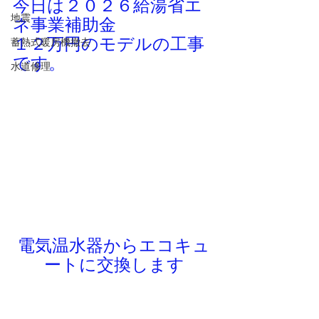
今日は２０２６給湯省エ
地震
ネ事業補助金
１２万円のモデルの工事
蓄熱式暖房機撤去
です。
水道修理
電気温水器からエコキュ
ートに交換します