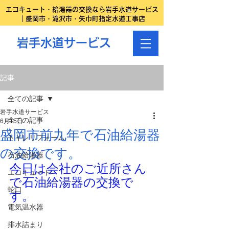
エコキュート・給湯器の交換なら岩手水道サービス
｜盛岡市・滝沢市・矢巾町指定水道工事店
岩手水道サービス
記事
全ての記事
岩手水道サービス
全ての記事
6月15日
盛岡市前九年で石油給湯器
トイレリフォーム
の交換です。
石油給湯器
今日は会社のご近所さん
エコキュート
で石油給湯器の交換で
蛇口
す。
電気温水器
排水詰まり