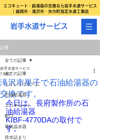
エコキュート・給湯器の交換なら岩手水道サービス
｜盛岡市・滝沢市・矢巾町指定水道工事店
岩手水道サービス
記事
全ての記事
岩手水道サービス
全ての記事
7月6日
滝沢市巣子で石油給湯器の
トイレリフォーム
交換です。
石油給湯器
今日は、長府製作所の石
エコキュート
油給湯器
蛇口
KIBF-4770DAの取付で
電気温水器
す。
排水詰まり