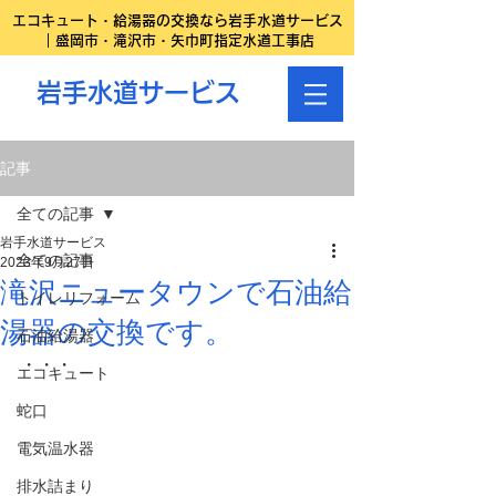
エコキュート・給湯器の交換なら岩手水道サービス
｜盛岡市・滝沢市・矢巾町指定水道工事店
岩手水道サービス
記事
全ての記事
岩手水道サービス
全ての記事
2023年9月27日
滝沢ニュータウンで石油給
トイレリフォーム
湯器の交換です。
石油給湯器
・・・
エコキュート
蛇口
電気温水器
排水詰まり