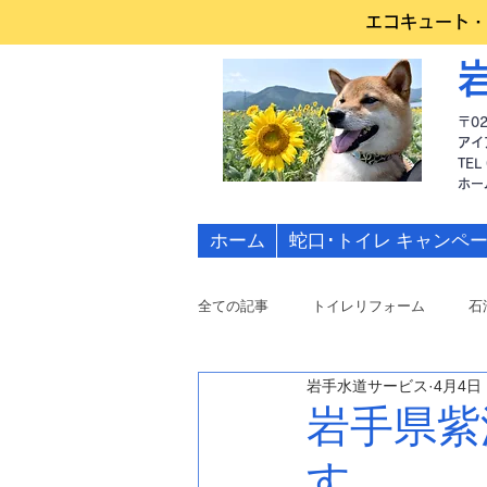
エコキュート・
〒0
アイ
TEL
​ホ
ホーム
蛇口･トイレ キャンペ
全ての記事
トイレリフォーム
石
岩手水道サービス
4月4日
水道修理
岩手県紫
す。