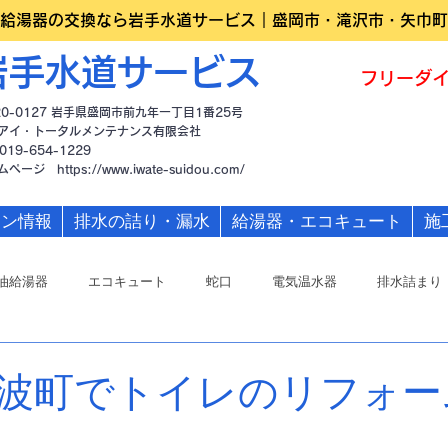
給湯器の交換なら岩手水道サービス｜盛岡市・滝沢市・矢巾町
岩手水道サービス
フリーダイ
20-0127 岩手県盛岡市前九年一丁目1番25号
アイ・トータルメンテナンス有限会社
019-654-1229
ームページ
https://www.iwate-suidou.com/
ーン情報
排水の詰り・漏水
給湯器・エコキュート
施
油給湯器
エコキュート
蛇口
電気温水器
排水詰まり
波町でトイレのリフォー