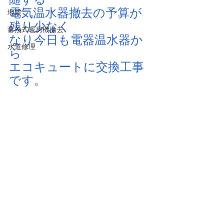
電気温水器撤去の予算が
地震
残り少なく
蓄熱式暖房機撤去
なり今日も電器温水器か
水道修理
ら
エコキュートに交換工事
です。