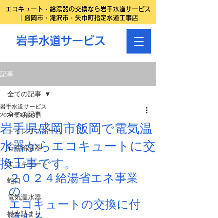
エコキュート・給湯器の交換なら岩手水道サービス
｜盛岡市・滝沢市・矢巾町指定水道工事店
岩手水道サービス
記事
全ての記事
岩手水道サービス
全ての記事
2024年9月29日
岩手県盛岡市飯岡で電気温
トイレリフォーム
水器からエコキュートに交
石油給湯器
換工事です。
エコキュート
２０２４給湯省エネ事業
蛇口
の
電気温水器
エコキュートの交換に付
排水詰まり
随する