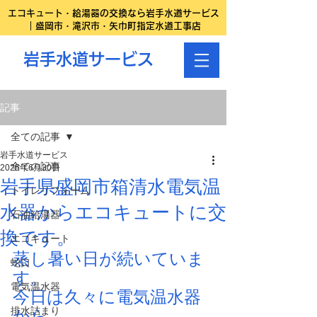
エコキュート・給湯器の交換なら岩手水道サービス
｜盛岡市・滝沢市・矢巾町指定水道工事店
岩手水道サービス
記事
全ての記事
岩手水道サービス
全ての記事
2025年6月30日
岩手県盛岡市箱清水電気温
トイレリフォーム
水器からエコキュートに交
石油給湯器
換です。
エコキュート
蒸し暑い日が続いていま
蛇口
す。
電気温水器
今日は久々に電気温水器
排水詰まり
から