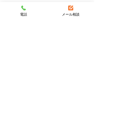
電話
メール相談
コメント
コメントを追加…
盛岡市津志田で電気温水
盛岡市本宮でエ
器からエコキュートに交
トの交換です。