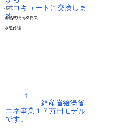
エコキュートに交換しま
地震
す。
蓄熱式暖房機撤去
水道修理
↑
　　　　　経産省給湯省
エネ事業１７万円モデル
です。