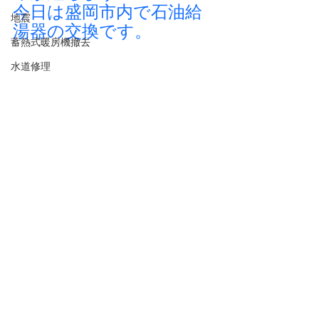
今日は盛岡市内で石油給
地震
湯器の交換です。
蓄熱式暖房機撤去
水道修理