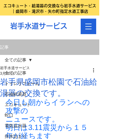
エコキュート・給湯器の交換なら岩手水道サービス
｜盛岡市・滝沢市・矢巾町指定水道工事店
岩手水道サービス
記事
全ての記事
岩手水道サービス
全ての記事
3月10日
岩手県盛岡市松園で石油給
トイレリフォーム
湯器の交換です。
石油給湯器
今日も朝からイランへの
エコキュート
攻撃の
蛇口
ニュースです。
電気温水器
明日は3.11震災から１５
年が経ちます
排水詰まり