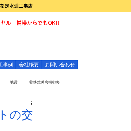
指定水道工事店
ヤル 携帯からでもOK!!
0120-322455
工事例
会社概要
お問い合わせ
地震
蓄熱式暖房機撤去
トの交