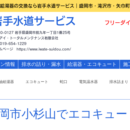
給湯器の交換なら岩手水道サービス｜盛岡市・滝沢市・矢巾町
岩手水道サービス
フリーダイ
20-0127 岩手県盛岡市前九年一丁目1番25号
アイ・トータルメンテナンス有限会社
019-654-1229
ームページ
https://www.iwate-suidou.com/
ーン情報
排水の詰り・漏水
給湯器・エコキュート
施
油給湯器
エコキュート
蛇口
電気温水器
排水詰まり
岡市小杉山でエコキュー