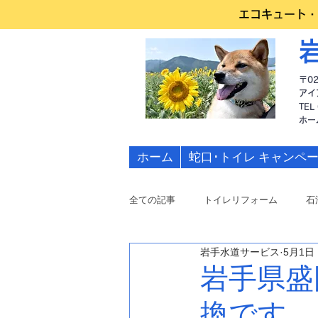
エコキュート・
〒0
アイ
TEL
​ホ
ホーム
蛇口･トイレ キャンペ
全ての記事
トイレリフォーム
石
岩手水道サービス
5月1日
水道修理
岩手県盛
換です。