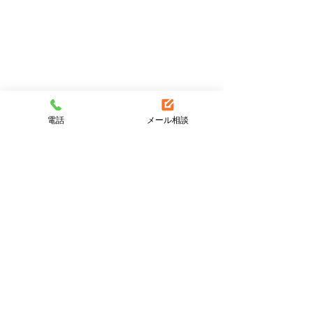
電話
メール相談
コメント
コメントを追加…
盛岡市中屋敷町でエコキ
盛岡市津志田で
ュートの交換です。
器からエコキュ
換です。