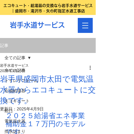
エコキュート・給湯器の交換なら岩手水道サービス
｜盛岡市・滝沢市・矢巾町指定水道工事店
岩手水道サービス
記事
全ての記事
岩手水道サービス
全ての記事
2025年3月25日
岩手県盛岡市太田で電気温
トイレリフォーム
水器からエコキュートに交
石油給湯器
換です。
エコキュート
更新日：
2025年4月9日
蛇口
２０２５給湯省エネ事業
電気温水器
補助金１７万円のモデル
です。
排水詰まり