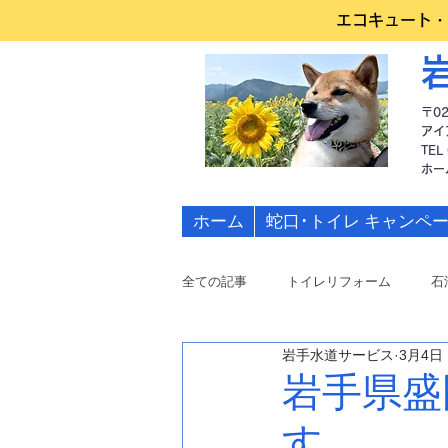
エコキュート・
〒0
アイ
TEL
​ホ
ホーム
蛇口･トイレ キャンペ
全ての記事
トイレリフォーム
石
岩手水道サービス
3月4日
水道修理
岩手県盛
す。