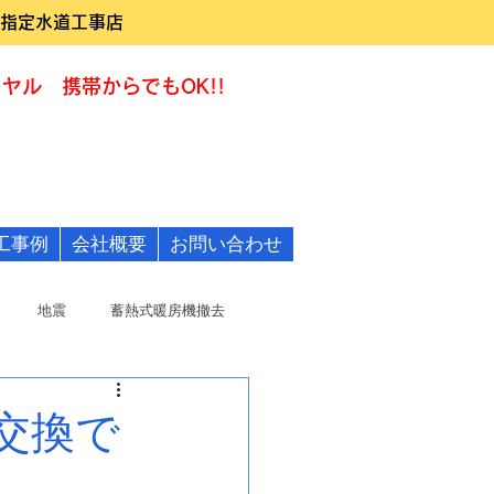
指定水道工事店
ヤル 携帯からでもOK!!
0120-322455
工事例
会社概要
お問い合わせ
地震
蓄熱式暖房機撤去
交換で