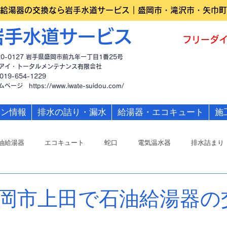
給湯器の交換なら岩手水道サービス｜盛岡市・滝沢市・矢巾町
岩手水道サービス
フリーダイ
20-0127 岩手県盛岡市前九年一丁目1番25号
アイ・トータルメンテナンス有限会社
019-654-1229
ームページ
https://www.iwate-suidou.com/
ーン情報
排水の詰り・漏水
給湯器・エコキュート
施
油給湯器
エコキュート
蛇口
電気温水器
排水詰まり
岡市上田で石油給湯器の