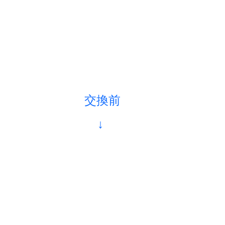
交換前
　　　　　　　　↓