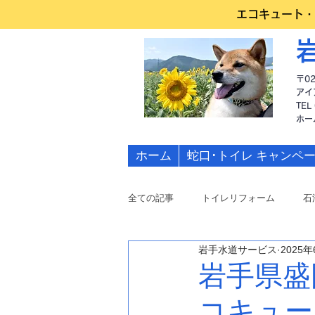
エコキュート・
〒0
アイ
TEL
​ホ
ホーム
蛇口･トイレ キャンペ
全ての記事
トイレリフォーム
石
岩手水道サービス
2025
水道修理
岩手県盛
コキュー