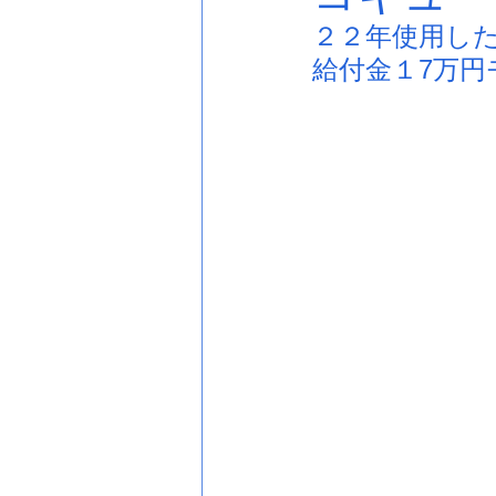
２２年使用し
給付金１7万円