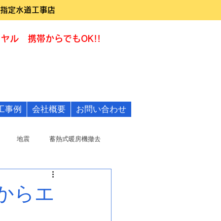
指定水道工事店
ヤル 携帯からでもOK!!
0120-322455
工事例
会社概要
お問い合わせ
地震
蓄熱式暖房機撤去
からエ