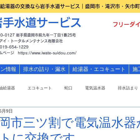
給湯器の交換なら岩手水道サービス｜盛岡市・滝沢市・矢巾町
岩手水道サービス
フリーダイ
20-0127 岩手県盛岡市前九年一丁目1番25号
アイ・トータルメンテナンス有限会社
019-654-1229
ームページ
https://www.iwate-suidou.com/
ーン情報
排水の詰り・漏水
給湯器・エコキュート
施
油給湯器
エコキュート
蛇口
電気温水器
排水詰まり
年6月9日
岡市三ツ割で電気温水器
トに交換です。