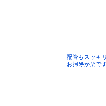
配管もスッキ
お掃除が楽で