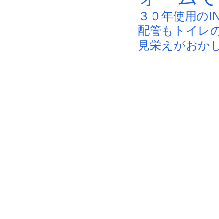
３０年使用のI
配管もトイレ
見栄えがおか