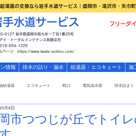
給湯器の交換なら岩手水道サービス｜盛岡市・滝沢市・矢巾町
岩手水道サービス
フリーダイ
20-0127 岩手県盛岡市前九年一丁目1番25号
アイ・トータルメンテナンス有限会社
019-654-1229
ームページ
https://www.iwate-suidou.com/
ーン情報
排水の詰り・漏水
給湯器・エコキュート
施
油給湯器
エコキュート
蛇口
電気温水器
排水詰まり
10月4日
岡市つつじが丘でトイレ
す。