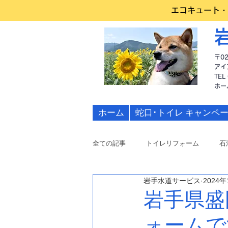
エコキュート・
〒0
アイ
TEL
​ホ
ホーム
蛇口･トイレ キャンペ
全ての記事
トイレリフォーム
石
岩手水道サービス
2024年
水道修理
岩手県盛
ォームで