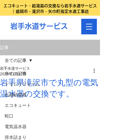
エコキュート・給湯器の交換なら岩手水道サービス
｜盛岡市・滝沢市・矢巾町指定水道工事店
岩手水道サービス
記事
全ての記事
岩手水道サービス
全ての記事
2025年1月17日
岩手県滝沢市で丸型の電気
トイレリフォーム
温水器の交換です。
石油給湯器
エコキュート
蛇口
電気温水器
排水詰まり