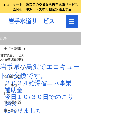
エコキュート・給湯器の交換なら岩手水道サービス
｜盛岡市・滝沢市・矢巾町指定水道工事店
岩手水道サービス
記事
全ての記事
岩手水道サービス
全ての記事
2024年10月30日
岩手県小鳥沢でエコキュー
トイレリフォーム
トの交換です。
石油給湯器
２０２４給湯省エネ事業
エコキュート
補助金
蛇口
今日１０/３０日でのこり
電気温水器
34%
になりました。
排水詰まり