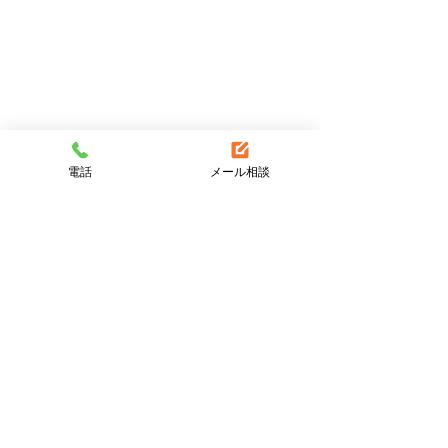
電話
メール相談
コメント
コメントを追加…
盛岡市中屋敷町でエコキ
盛岡市津志田で
ュートの交換です。
器からエコキュ
換です。