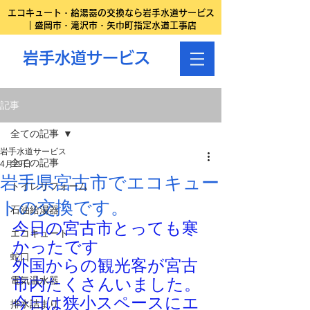
エコキュート・給湯器の交換なら岩手水道サービス
｜盛岡市・滝沢市・矢巾町指定水道工事店
岩手水道サービス
記事
全ての記事
岩手水道サービス
全ての記事
4月29日
岩手県宮古市でエコキュー
トイレリフォーム
トの交換です。
石油給湯器
今日の宮古市とっても寒
エコキュート
かったです
蛇口
外国からの観光客が宮古
電気温水器
市内たくさんいました。
今日は狭小スペースにエ
排水詰まり