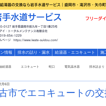
給湯器の交換なら岩手水道サービス｜盛岡市・滝沢市・矢巾町
岩手水道サービス
フリーダイ
20-0127 岩手県盛岡市前九年一丁目1番25号
アイ・トータルメンテナンス有限会社
019-654-1229
ームページ
https://www.iwate-suidou.com/
ーン情報
排水の詰り・漏水
給湯器・エコキュート
施
油給湯器
エコキュート
蛇口
電気温水器
排水詰まり
年2月6日
古市でエコキュートの交