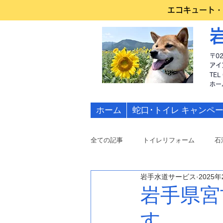
エコキュート・
〒0
アイ
TEL
​ホ
ホーム
蛇口･トイレ キャンペ
全ての記事
トイレリフォーム
石
岩手水道サービス
2025
水道修理
岩手県宮
す。