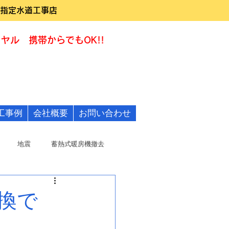
指定水道工事店
ヤル 携帯からでもOK!!
0120-322455
工事例
会社概要
お問い合わせ
地震
蓄熱式暖房機撤去
換で