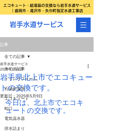
エコキュート・給湯器の交換なら岩手水道サービス
｜盛岡市・滝沢市・矢巾町指定水道工事店
岩手水道サービス
記事
全ての記事
岩手水道サービス
全ての記事
2025年2月1日
岩手県北上市でエコキュー
トイレリフォーム
トの交換です。
石油給湯器
更新日：
2025年5月9日
エコキュート
今日は、北上市でエコキ
蛇口
ュートの交換です。
電気温水器
排水詰まり