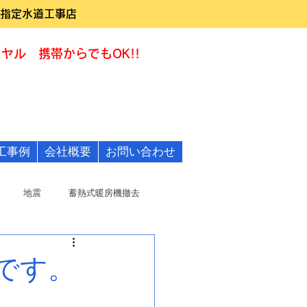
指定水道工事店
ヤル 携帯からでもOK!!
0120-322455
工事例
会社概要
お問い合わせ
地震
蓄熱式暖房機撤去
です。