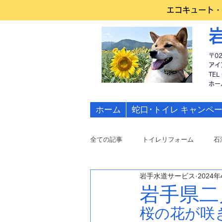
エコキュート・
〒0
アイ
TEL
​ホ
ホーム
蛇口･トイレ キャンペ
全ての記事
トイレリフォーム
石
岩手水道サービス
2024年
水道修理
岩手県二
桜の花が咲