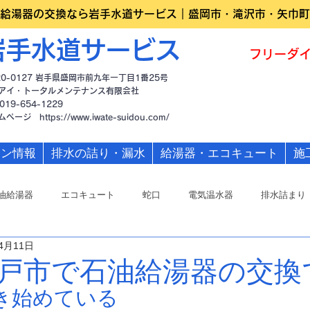
給湯器の交換なら岩手水道サービス｜盛岡市・滝沢市・矢巾町
岩手水道サービス
フリーダイ
20-0127 岩手県盛岡市前九年一丁目1番25号
アイ・トータルメンテナンス有限会社
019-654-1229
ームページ
https://www.iwate-suidou.com/
ーン情報
排水の詰り・漏水
給湯器・エコキュート
施
油給湯器
エコキュート
蛇口
電気温水器
排水詰まり
4月11日
戸市で石油給湯器の交換
き始めている