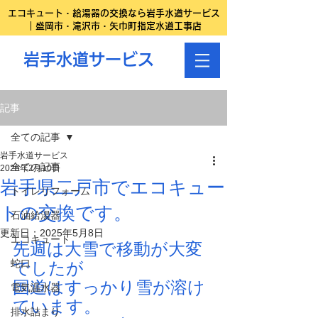
エコキュート・給湯器の交換なら岩手水道サービス
｜盛岡市・滝沢市・矢巾町指定水道工事店
岩手水道サービス
記事
全ての記事
岩手水道サービス
全ての記事
2025年2月10日
岩手県二戸市でエコキュー
トイレリフォーム
トの交換です。
石油給湯器
更新日：
2025年5月8日
エコキュート
先週は大雪で移動が大変
蛇口
でしたが
国道はすっかり雪が溶け
電気温水器
ています。
排水詰まり