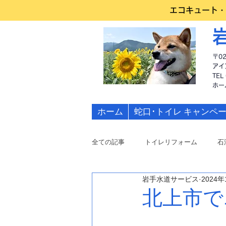
エコキュート・
〒0
アイ
TEL
​ホ
ホーム
蛇口･トイレ キャンペ
全ての記事
トイレリフォーム
石
岩手水道サービス
2024年
水道修理
北上市で