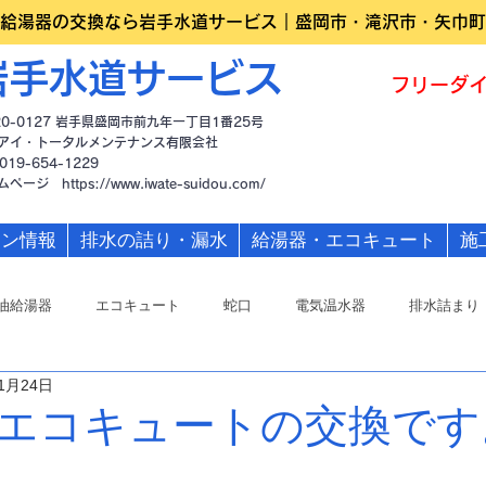
給湯器の交換なら岩手水道サービス｜盛岡市・滝沢市・矢巾町
岩手水道サービス
フリーダイ
20-0127 岩手県盛岡市前九年一丁目1番25号
アイ・トータルメンテナンス有限会社
019-654-1229
ームページ
https://www.iwate-suidou.com/
ーン情報
排水の詰り・漏水
給湯器・エコキュート
施
油給湯器
エコキュート
蛇口
電気温水器
排水詰まり
1月24日
エコキュートの交換です