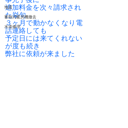
追加料金を次々請求され
地震
た挙句
蓄熱式暖房機撤去
３ヶ月で動かなくなり電
水道修理
話連絡しても
予定日には来てくれない
が度も続き
弊社に依頼が来ました