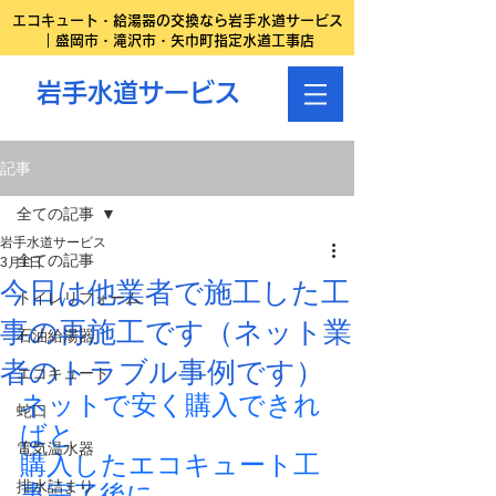
エコキュート・給湯器の交換なら岩手水道サービス
｜盛岡市・滝沢市・矢巾町指定水道工事店
岩手水道サービス
記事
全ての記事
岩手水道サービス
全ての記事
3月1日
今日は他業者で施工した工
トイレリフォーム
事の再施工です（ネット業
石油給湯器
者のトラブル事例です）
エコキュート
ネットで安く購入できれ
蛇口
ばと
電気温水器
購入したエコキュート工
排水詰まり
事完了後に