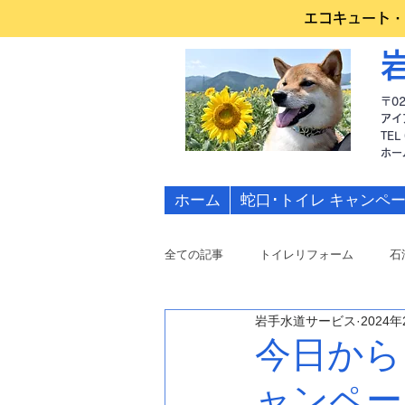
エコキュート・
〒0
アイ
TEL
​ホ
ホーム
蛇口･トイレ キャンペ
全ての記事
トイレリフォーム
石
岩手水道サービス
2024
水道修理
今日から
ャンペー