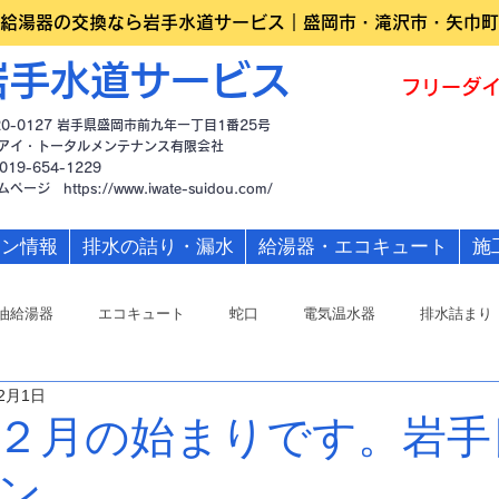
給湯器の交換なら岩手水道サービス｜盛岡市・滝沢市・矢巾町
岩手水道サービス
フリーダイ
20-0127 岩手県盛岡市前九年一丁目1番25号
アイ・トータルメンテナンス有限会社
019-654-1229
ームページ
https://www.iwate-suidou.com/
ーン情報
排水の詰り・漏水
給湯器・エコキュート
施
油給湯器
エコキュート
蛇口
電気温水器
排水詰まり
年2月1日
２月の始まりです。岩手
ン