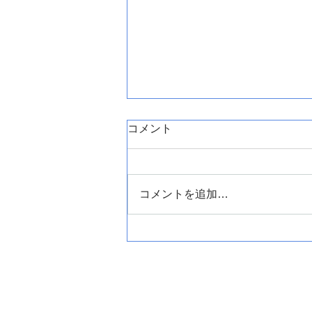
コメント
コメントを追加…
盛岡市小鳥沢でエコキュート
の交換です。
ホーム
蛇口･トイレ キャンペ