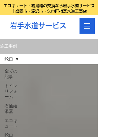
エコキュート・給湯器の交換なら岩手水道サービス
｜盛岡市・滝沢市・矢巾町指定水道工事店
岩手水道サービス
施工事例
蛇口
全ての
記事
トイレ
リフォ
ーム
石油給
湯器
エコキ
ュート
蛇口