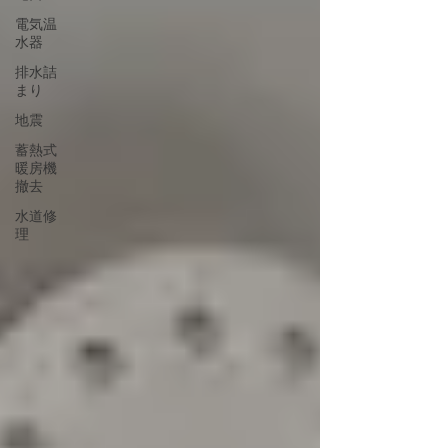
電気温
水器
排水詰
まり
地震
蓄熱式
暖房機
撤去
水道修
理