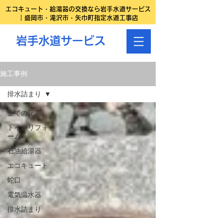
エコキュート・給湯器の交換なら岩手水道サービス
｜盛岡市・滝沢市・矢巾町指定水道工事店
岩手水道サービス
施工事例
排水詰まり
全ての記事
トイレリフォ
ーム
石油給湯器
エコキュート
蛇口
電気温水器
排水詰まり